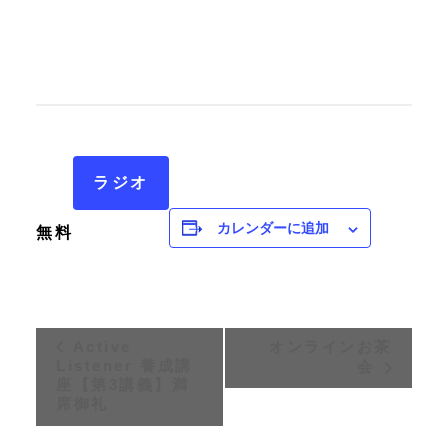
ラジオ
カレンダーに追加
無料
イ
Active
オンラインお茶
Listener 養成講
会
ベ
座【第3講義】満
席御礼
ン