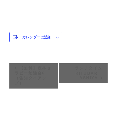
カレンダーに追加
イ
【無料】森林セ
ランチタイム
ラピー勉強会6
KIFUBAR
ベ
ASHIYA
（告知タイアッ
プ）
ン
ト
ナ
ビ