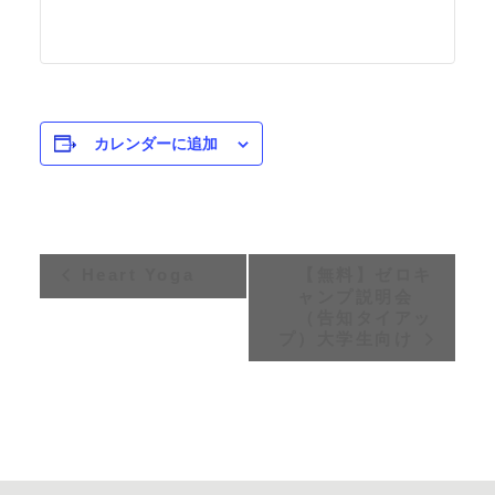
カレンダーに追加
イ
Heart Yoga
【無料】ゼロキ
ャンプ説明会
ベ
（告知タイアッ
プ）大学生向け
ン
ト
ナ
ビ