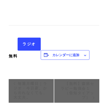
ラジオ
カレンダーに追加
無料
イ
毎週月曜日｜ラ
【無料】森林セ
ジオ・今日家、か
ラピー勉強会１
ベ
ら出れなくても、
（告知タイアッ
大丈夫。
プ）
ン