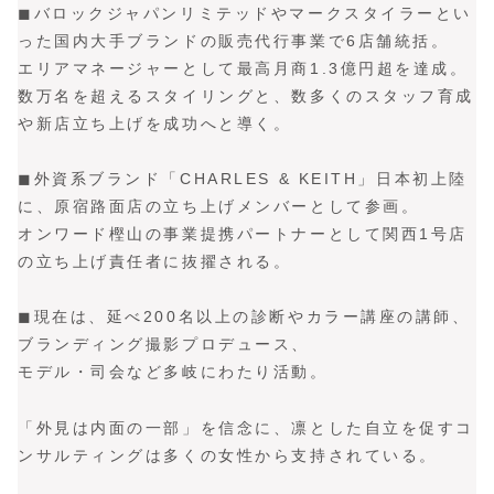
◼バロックジャパンリミテッドやマークスタイラーとい
った国内大手ブランドの販売代行事業で6店舗統括。
エリアマネージャーとして最高月商1.3億円超を達成。
数万名を超えるスタイリングと、数多くのスタッフ育成
や新店立ち上げを成功へと導く。
◼外資系ブランド「CHARLES & KEITH」日本初上陸
に、原宿路面店の立ち上げメンバーとして参画。
オンワード樫山の事業提携パートナーとして関西1号店
の立ち上げ責任者に抜擢される。
◼現在は、延べ200名以上の診断やカラー講座の講師、
ブランディング撮影プロデュース、
モデル・司会など多岐にわたり活動。
「外見は内面の一部」を信念に、凛とした自立を促すコ
ンサルティングは多くの女性から支持されている。